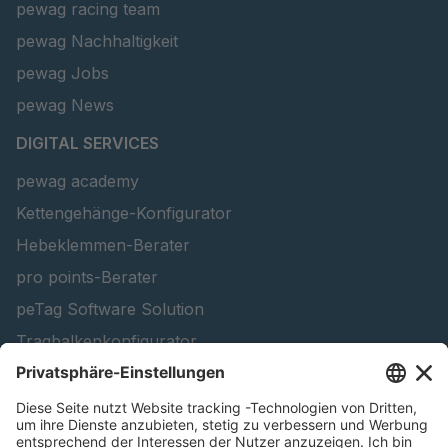
pewag racing team
pewag Nachhaltigkeit
pewag Jobs
pewag News
DIGITAL SERVICES
pewag academy
Kettengehänge-Konfigurator
Hebeklemmen-Berater
pro points-Berater
peTag Software Solution
Tragbalkenkonfigurator
Schneekettenkonfigurator - Firmenkunden
Schneekettenkonfigurator - Privatkunden
Forstprodukt finden