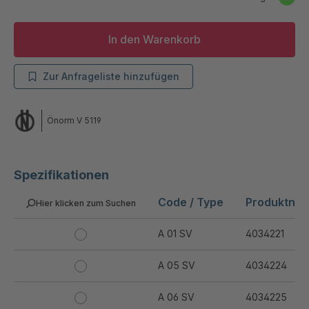
In den Warenkorb
Zur Anfrageliste hinzufügen
Önorm V 5119
Spezifikationen
Code / Type
Produktnu
Hier klicken zum Suchen
A 01 SV
4034221
A 05 SV
4034224
A 06 SV
4034225