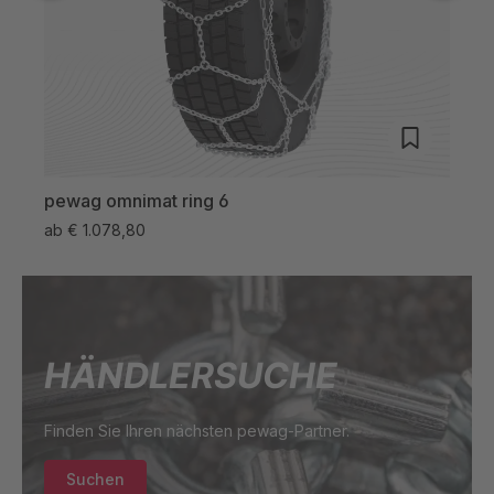
pewag omnimat ring 6
pew
ab
€ 1.078,80
ab
€
HÄNDLERSUCHE
Finden Sie Ihren nächsten pewag-Partner.
Suchen