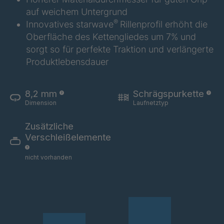
A 97 SV
4034271
auf weichem Untergrund
®
Innovatives starwave
Rillenprofil erhöht die
A 02 SV
4034290
Oberfläche des Kettengliedes um 7% und
sorgt so für perfekte Traktion und verlängerte
A 95 SV
4034318
Produktlebensdauer
A 89 SV
4034377
8,2 mm
Schrägspurkette
A 148 8 SV
4034877
Dimension
Laufnetztyp
A 93 SV
4035152
Zusätzliche
Verschleißelemente
A 155 8 SV
4037710
nicht vorhanden
A 160 8 SV
4037712
A-SV/B 18648
4039303
A-SV 19417
4039501