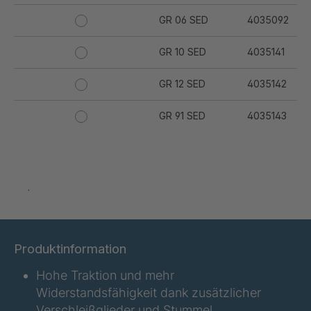
GR 06 SED
4035092
GR 10 SED
4035141
GR 12 SED
4035142
GR 91 SED
4035143
GR 94 SED
4035144
GR 97 SED
4035145
.
GR-SED
4035147
04925
Produktinformation
GR 05 SED
4036374
Hohe Traktion und mehr
GR 79 5 SED
4039742
Widerstandsfähigkeit dank zusätzlicher
Verschleißglieder und Stummel