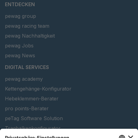
ENTDECKEN
pewag group
pewag racing team
pewag Nachhaltigkeit
pewag Jobs
pewag News
DIGITAL SERVICES
pewag academy
Kettengehänge-Konfigurator
Hebeklemmen-Berater
pro points-Berater
peTag Software Solution
Tragbalkenkonfigurator