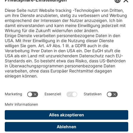
Schneekettenkonfigurator - Firmenkunden
Schneekettenkonfigurator - Privatkunden
Forstprodukt finden
Kataloge
RECHTLICHE INFORMATIONEN
Zertifikate
Bildnutzungsvereinbarung
AGB
Datenschutz
Cookie Management
Impressum