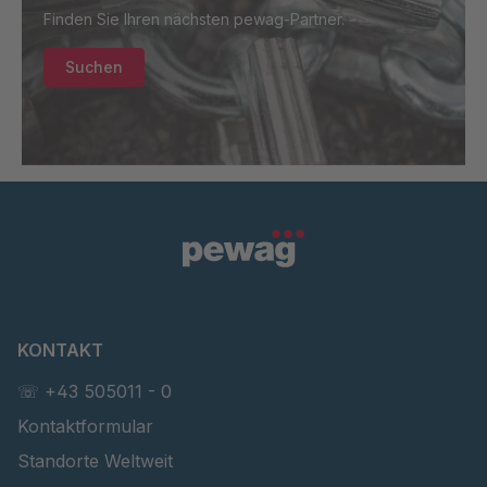
GR-SED 01829
4084956
Finden Sie Ihren nächsten pewag-Partner.
GR-SED
4105904
Suchen
67085
GR-SED 16893
4127690
KONTAKT
☏ +43 505011 - 0
Kontaktformular
Standorte Weltweit