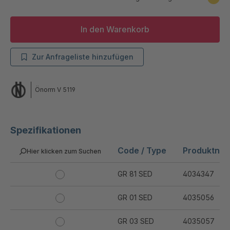
In den Warenkorb
Zur Anfrageliste hinzufügen
Önorm V 5119
Spezifikationen
Code / Type
Produktnu
Hier klicken zum Suchen
GR 81 SED
4034347
GR 01 SED
4035056
GR 03 SED
4035057