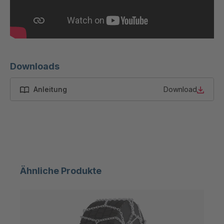
GR-SED
4047434
50880
GR-SED
4047867
54087
GR-SED
4048891
Downloads
58785
Anleitung
Download
GR-SED
4048907
58826
GR-SED 61373
4049674
GR-SED
4049816
62264
Ähnliche Produkte
GR-SED 63188
4050019
GR 103 5 SED
4050690
GR 89 SED
4050886