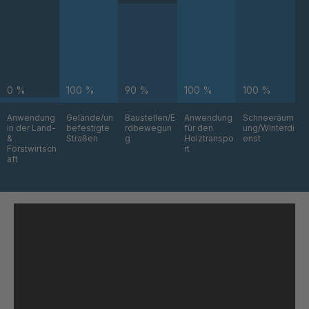
GR 93 7 SED
4042864
GR 99 7
4045877
SED/B
0 %
100 %
90 %
100 %
100 %
GR-SED
4046162
43720
Anwendung
Gelände/un
Baustellen/E
Anwendung
Schneeräum
in der Land-
befestigte
rdbewegun
für den
ung/Winterdi
&
Straßen
g
Holztranspo
enst
GR-SED
4046479
Forstwirtsch
rt
45220
aft
GR-SED
4046622
45796
GR-SED
4046793
46841
GR-SED
4046824
46980