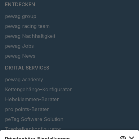
ENTDECKEN
pewag group
pewag racing team
pewag Nachhaltigkeit
pewag Jobs
pewag News
DIGITAL SERVICES
pewag academy
Kettengehänge-Konfigurator
Hebeklemmen-Berater
pro points-Berater
peTag Software Solution
Tragbalkenkonfigurator