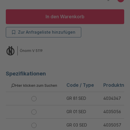
In den Warenkorb
Zur Anfrageliste hinzufügen
Önorm V 5119
Spezifikationen
Code / Type
Produktnu
Hier klicken zum Suchen
GR 81 SED
4034347
GR 01 SED
4035056
GR 03 SED
4035057