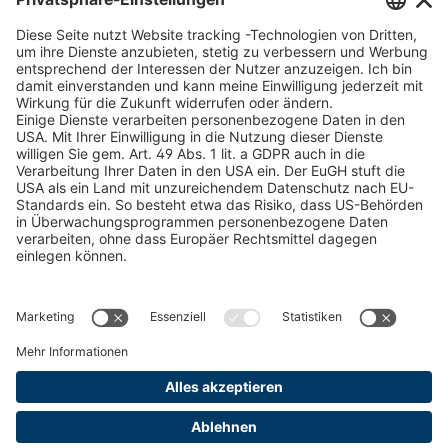
Schneekettenkonfigurator - Firmenkunden
Schneekettenkonfigurator - Privatkunden
Forstprodukt finden
Kataloge
RECHTLICHE INFORMATIONEN
Zertifikate
Bildnutzungsvereinbarung
AGB
Datenschutz
Cookie Management
Impressum