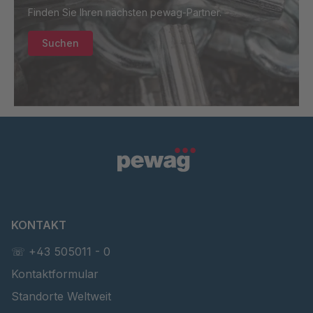
GR-SED 01829
4084956
Finden Sie Ihren nächsten pewag-Partner.
GR-SED
4105904
Suchen
67085
GR-SED 16893
4127690
KONTAKT
☏ +43 505011 - 0
Kontaktformular
Standorte Weltweit