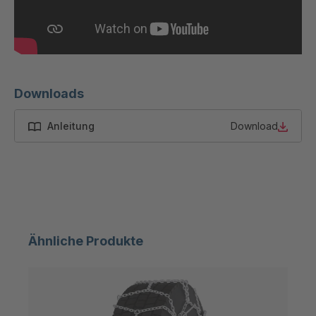
GR-SED
4047434
50880
GR-SED
4047867
54087
GR-SED
4048891
Downloads
58785
Anleitung
Download
GR-SED
4048907
58826
GR-SED 61373
4049674
GR-SED
4049816
62264
Ähnliche Produkte
GR-SED 63188
4050019
GR 103 5 SED
4050690
GR 89 SED
4050886