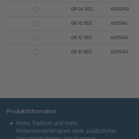
GR 06 SED
4035092
GR 10 SED
4035141
GR 12 SED
4035142
GR 91 SED
4035143
GR 94 SED
4035144
GR 97 SED
4035145
.
GR-SED
4035147
04925
Produktinformation
GR 05 SED
4036374
Hohe Traktion und mehr
GR 79 5 SED
4039742
Widerstandsfähigkeit dank zusätzlicher
Verschleißglieder und Stummel