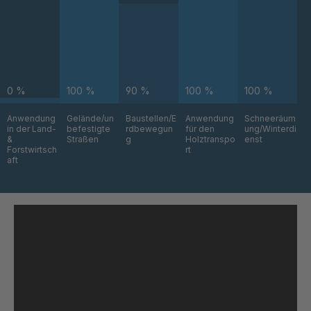
GR 93 7 SED
4042864
GR 99 7
4045877
SED/B
0 %
100 %
90 %
100 %
100 %
GR-SED
4046162
43720
Anwendung
Gelände/un
Baustellen/E
Anwendung
Schneeräum
in der Land-
befestigte
rdbewegun
für den
ung/Winterdi
&
Straßen
g
Holztranspo
enst
GR-SED
4046479
Forstwirtsch
rt
45220
aft
GR-SED
4046622
45796
GR-SED
4046793
46841
GR-SED
4046824
46980