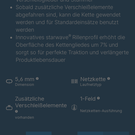
GR 154 7 SED
4040585
Sobald zusätzliche Verschleißelemente
abgefahren sind, kann die Kette gewendet
GR-SED
4040995
werden und für Standardeinsätze benutzt
24275
werden
GR-SED 29471
4041859
®
Innovatives starwave
Rillenprofil erhöht die
Oberfläche des Kettengliedes um 7% und
GR 87 SED
4041976
sorgt so für perfekte Traktion und verlängerte
Produktlebensdauer
GR 148 7 SED
4041977
GR-SED
4041978
5,6 mm
Netzkette
29863
Dimension
Laufnetztyp
GR-SED/B
4042270
Zusätzliche
1-Feld
31481
Verschleißelemente
Netzketten-Ausführung
GR-SED 31631
4042294
vorhanden
GR-SED 32012
4042377