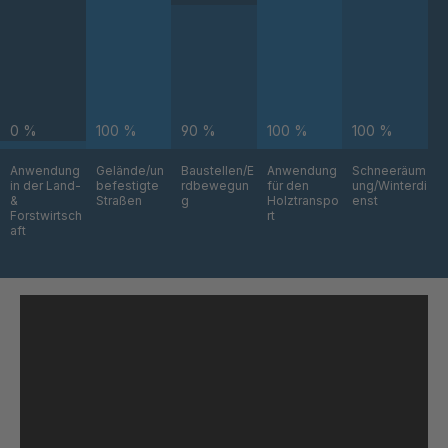
GR 93 7 SED
4042864
GR 99 7
4045877
SED/B
GR-SED
4046162
0 %
100 %
90 %
100 %
100 %
43720
Anwendung
Gelände/un
Baustellen/E
Anwendung
Schneeräum
in der Land-
befestigte
rdbewegun
für den
ung/Winterdi
GR-SED
4046479
&
Straßen
g
Holztranspo
enst
45220
Forstwirtsch
rt
aft
GR-SED
4046622
45796
GR-SED
4046793
46841
GR-SED
4046824
46980
GR-SED
4047434