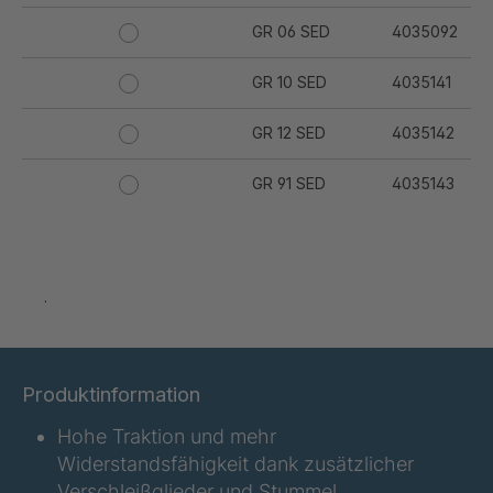
GR 06 SED
4035092
GR 10 SED
4035141
GR 12 SED
4035142
GR 91 SED
4035143
GR 94 SED
4035144
GR 97 SED
4035145
.
GR-SED
4035147
04925
Produktinformation
GR 05 SED
4036374
Hohe Traktion und mehr
GR 79 5 SED
4039742
Widerstandsfähigkeit dank zusätzlicher
Verschleißglieder und Stummel