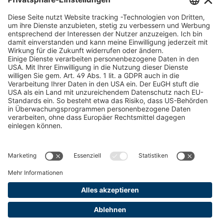
Schneekettenkonfigurator - Firmenkunden
Schneekettenkonfigurator - Privatkunden
Forstprodukt finden
Kataloge
RECHTLICHE INFORMATIONEN
Zertifikate
Bildnutzungsvereinbarung
AGB
Datenschutz
Cookie Management
Impressum