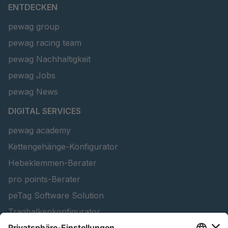
ENTDECKEN
pewag group
pewag racing team
pewag Nachhaltigkeit
pewag Jobs
pewag News
DIGITAL SERVICES
pewag academy
Kettengehänge-Konfigurator
Hebeklemmen-Berater
pro points-Berater
peTag Software Solution
Tragbalkenkonfigurator