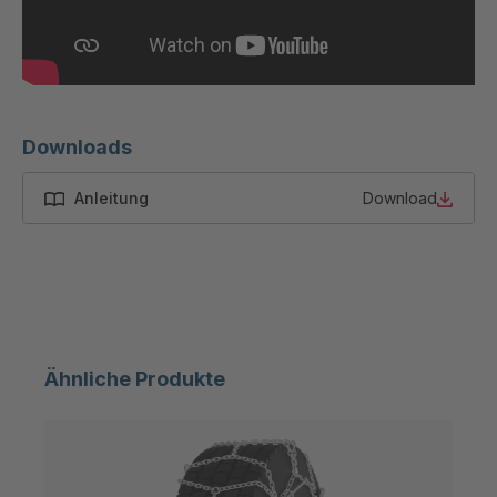
50880
GR-SED
4047867
54087
GR-SED
4048891
58785
Downloads
GR-SED
4048907
Anleitung
Download
58826
GR-SED 61373
4049674
GR-SED
4049816
62264
GR-SED 63188
4050019
Ähnliche Produkte
GR 103 5 SED
4050690
GR 89 SED
4050886