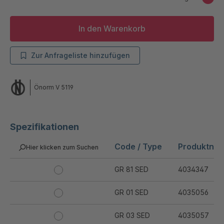
In den Warenkorb
Zur Anfrageliste hinzufügen
Önorm V 5119
Spezifikationen
Code / Type
Produktnu
Hier klicken zum Suchen
GR 81 SED
4034347
GR 01 SED
4035056
GR 03 SED
4035057