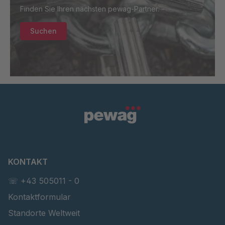
Finden Sie Ihren nächsten pewag-Partner.
GR-SED
4105904
67085
Suchen
GR-SED 16893
4127690
KONTAKT
☏ +43 505011 - 0
Kontaktformular
Standorte Weltweit