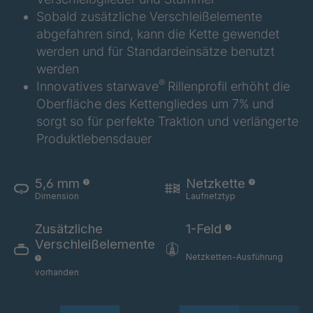
GR 154 7 SED
4040585
Sobald zusätzliche Verschleißelemente
abgefahren sind, kann die Kette gewendet
GR-SED
4040995
werden und für Standardeinsätze benutzt
24275
werden
GR-SED 29471
4041859
®
Innovatives starwave
Rillenprofil erhöht die
Oberfläche des Kettengliedes um 7% und
GR 87 SED
4041976
sorgt so für perfekte Traktion und verlängerte
Produktlebensdauer
GR 148 7 SED
4041977
GR-SED
4041978
5,6 mm
Netzkette
29863
Dimension
Laufnetztyp
GR-SED/B
4042270
Zusätzliche
1-Feld
31481
Verschleißelemente
Netzketten-Ausführung
GR-SED 31631
4042294
vorhanden
GR-SED 32012
4042377