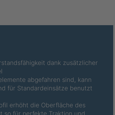
040995
041859
41976
041977
041978
042270
standsfähigkeit dank zusätzlicher
l
042294
ßelemente abgefahren sind, kann
042377
d für Standardeinsätze benutzt
042864
rofil erhöht die Oberfläche des
045877
 so für perfekte Traktion und