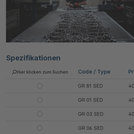
Spezifikationen
Code / Type
P
Hier klicken zum Suchen
GR 81 SED
4
GR 01 SED
4
GR 03 SED
4
GR 06 SED
4