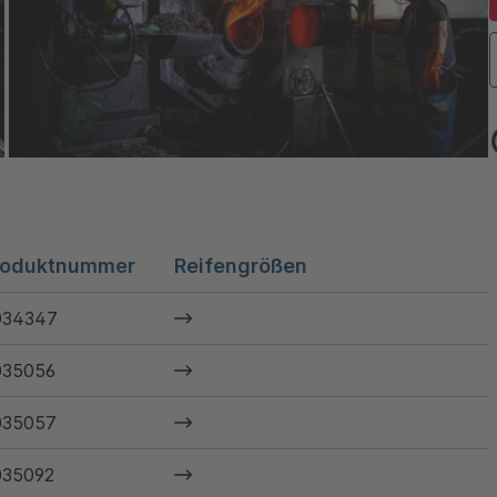
roduktnummer
Reifengrößen
034347
035056
035057
035092