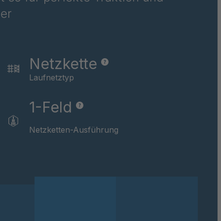
er
46162
046479
046622
Netzkette
Laufnetztyp
046793
1-Feld
046824
047434
Netzketten-Ausführung
047867
048891
048907
049674