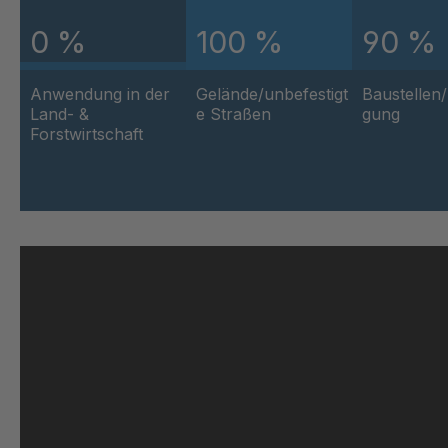
0 %
100 %
90 %
GR-SED 62264
40
GR-SED 63188
4
Anwendung in der
Gelände/unbefestigt
Baustellen
Land- &
e Straßen
gung
Forstwirtschaft
GR 103 5 SED
4
GR 89 SED
4
GR 86 SED
40
GR 82 SED
4
GR-SED 71091
4
GR 109 5 SED
4
GR-SED 73602
4