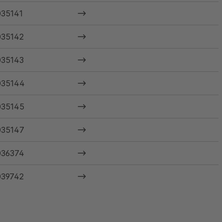
35141
035142
035143
035144
035145
035147
036374
039742
040585