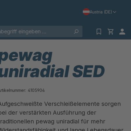
Austria (DE)
pewag
uniradial SED
Artikelnummer:
4105904
Aufgeschweißte Verschleißelemente sorgen
bei der verstärkten Ausführung der
traditionellen pewag uniradial für mehr
Widerstandsfähigkeit und lange Lebensdauer.