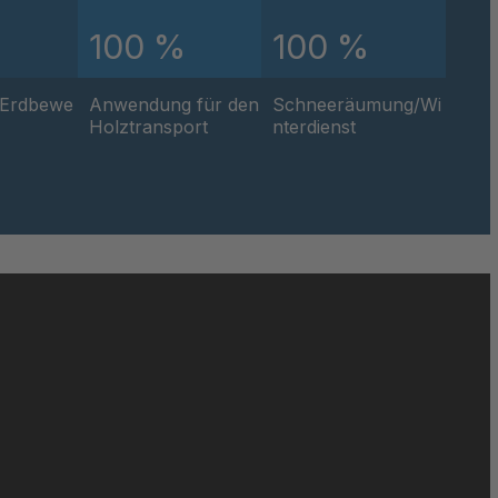
100 %
100 %
49816
050019
/Erdbewe
Anwendung für den
Schneeräumung/Wi
Holztransport
nterdienst
050690
050886
51471
051858
052140
052842
052849