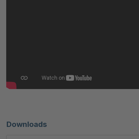
GR 97 SED/B
40
GR-SED/B 94824
4
GR-SED 98874
40
GR-SED 01829
4
GR-SED 67085
4
GR-SED 16893
41
Downloads