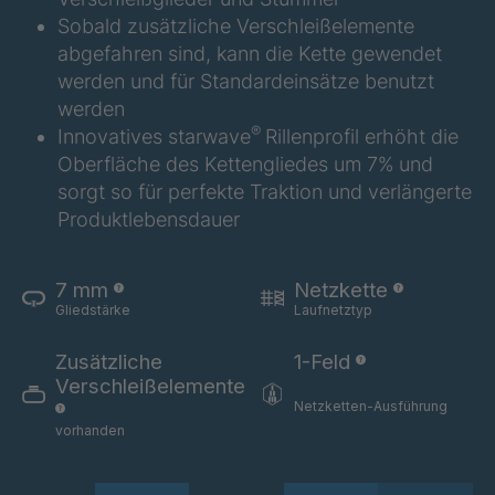
GR 154 7 SED
4040585
Sobald zusätzliche Verschleißelemente
abgefahren sind, kann die Kette gewendet
GR-SED
4040995
werden und für Standardeinsätze benutzt
24275
werden
GR-SED 29471
4041859
®
Innovatives starwave
Rillenprofil erhöht die
Oberfläche des Kettengliedes um 7% und
GR 87 SED
4041976
sorgt so für perfekte Traktion und verlängerte
Produktlebensdauer
GR 148 7 SED
4041977
GR-SED
4041978
7 mm
Netzkette
29863
Gliedstärke
Laufnetztyp
GR-SED/B
4042270
Zusätzliche
1-Feld
31481
Verschleißelemente
Netzketten-Ausführung
GR-SED 31631
4042294
vorhanden
GR-SED 32012
4042377