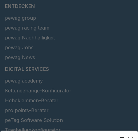
ENTDECKEN
pewag group
pewag racing team
pewag Nachhaltigkeit
pewag Jobs
pewag News
DIGITAL SERVICES
pewag academy
Kettengehänge-Konfigurator
Hebeklemmen-Berater
pro points-Berater
peTag Software Solution
Tragbalkenkonfigurator