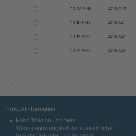
GR 06 SED
4035092
GR 10 SED
4035141
GR 12 SED
4035142
GR 91 SED
4035143
GR 94 SED
4035144
GR 97 SED
4035145
.
GR-SED
4035147
04925
Produktinformation
GR 05 SED
4036374
Hohe Traktion und mehr
GR 79 5 SED
4039742
Widerstandsfähigkeit dank zusätzlicher
Verschleißglieder und Stummel