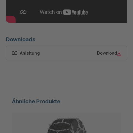
46980
GR-SED
4047434
50880
GR-SED
4047867
Downloads
54087
Anleitung
Download
GR-SED
4048891
58785
GR-SED
4048907
58826
GR-SED 61373
4049674
Ähnliche Produkte
GR-SED
4049816
62264
GR-SED 63188
4050019