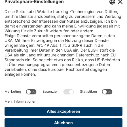
Schneekettenkonfigurator - Firmenkunden
Schneekettenkonfigurator - Privatkunden
Forstprodukt finden
Kataloge
RECHTLICHE INFORMATIONEN
Zertifikate
Bildnutzungsvereinbarung
AGB
Datenschutz
Cookie Management
Impressum