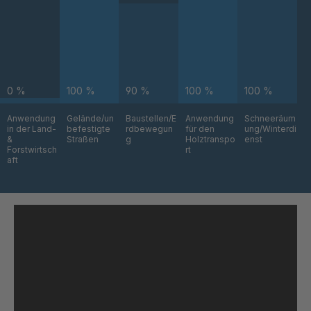
GR 93 7 SED
4042864
0 %
100 %
90 %
100 %
100 %
GR 99 7
4045877
SED/B
Anwendung
Gelände/un
Baustellen/E
Anwendung
Schneeräum
in der Land-
befestigte
rdbewegun
für den
ung/Winterdi
GR-SED
4046162
&
Straßen
g
Holztranspo
enst
Forstwirtsch
rt
43720
aft
GR-SED
4046479
45220
GR-SED
4046622
45796
GR-SED
4046793
46841
GR-SED
4046824