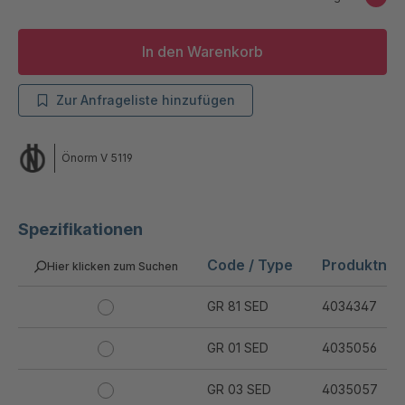
In den Warenkorb
Zur Anfrageliste hinzufügen
Önorm V 5119
Spezifikationen
Code / Type
Produktnu
Hier klicken zum Suchen
GR 81 SED
4034347
GR 01 SED
4035056
GR 03 SED
4035057