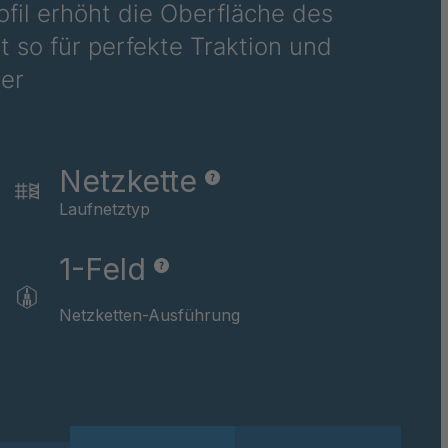
rofil erhöht die Oberfläche des
12
 so für perfekte Traktion und
er
42
43
Netzkette
64
Laufnetztyp
76
1-Feld
484
Netzketten-Ausführung
85
33
79