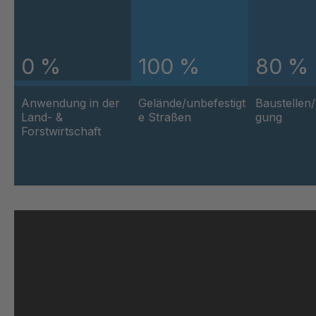
GR-S 12793
40377
GR 01 S/B
40378
0 %
100 %
80 %
GR 103 5 S
40378
Anwendung in der
Gelände/unbefestigt
Baustellen
GR 05 S
40391
Land- &
e Straßen
gung
Forstwirtschaft
GR 82 7 S
40396
GR 81 S
4040
GR-S 27523
40414
GR 10 S/B
40417
GR-S 29796
40419
GR-S 29933
40419