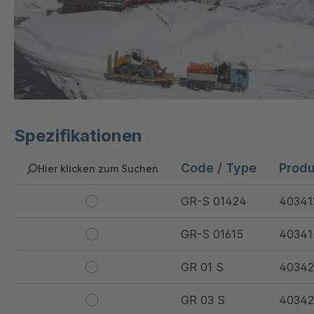
Spezifikationen
Code / Type
Prod
Hier klicken zum Suchen
GR-S 01424
40341
GR-S 01615
40341
GR 01 S
40342
GR 03 S
40342