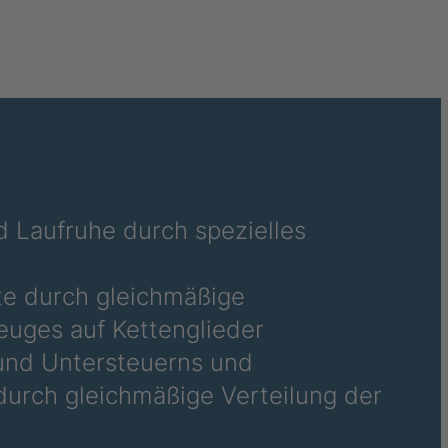
385/65-22.5
27
31
32
74
 Laufruhe durch spezielles
07
te durch gleichmäßige
54
euges auf Kettenglieder
32
 und Untersteuerns und
durch gleichmäßige Verteilung der
33
79