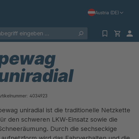
Austria (DE)
pewag
uniradial
Artikelnummer:
4034923
pewag uniradial ist die traditionelle Netzkette
für den schweren LKW-Einsatz sowie die
Schneeräumung. Durch die sechseckige
Laufnetzform wird das Fahrverhalten und die