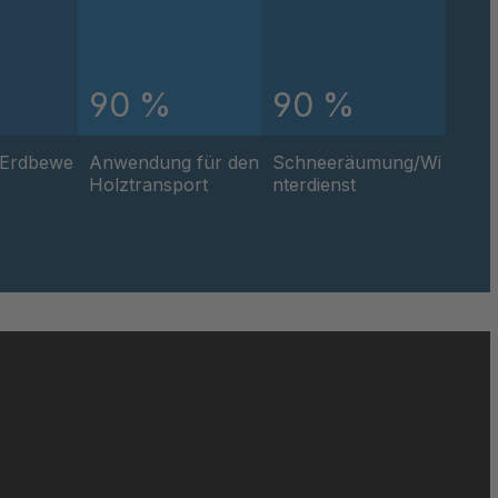
91
64
90 %
90 %
71
/Erdbewe
Anwendung für den
Schneeräumung/Wi
50
Holztransport
nterdienst
60
068
60
07
73
95