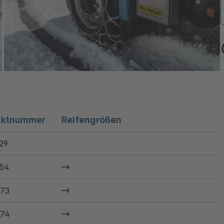
uktnummer
Reifengrößen
29
54
73
74