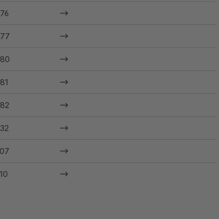
76
77
80
81
82
32
07
10
23
14.5-20
14.5/75-20
14.9-20
14.9LR-20
365/80-20
375/75-20
405/70-20