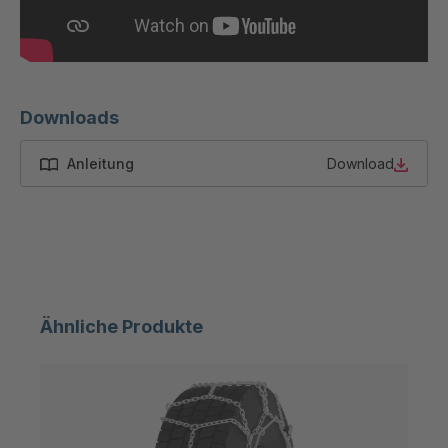
GR 103 5 S
4037871
GR 05 S
4039150
GR 82 7 S
4039660
Downloads
GR 81 S
4040068
Anleitung
Download
GR-S 27523
4041460
GR 10 S/B
4041707
GR-S 29796
4041973
Ähnliche Produkte
GR-S 29933
4041995
GR 109 5 S
4042105
GR-S 31423
4042262