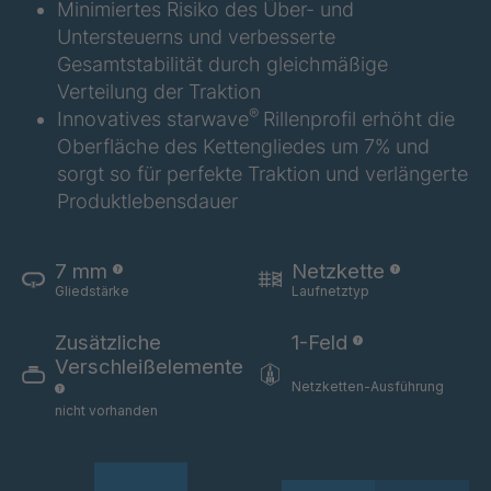
Minimiertes Risiko des Über- und
GR 125 7 S
4034931
Untersteuerns und verbesserte
Gesamtstabilität durch gleichmäßige
GR 148 7 S
4034932
Verteilung der Traktion
®
Innovatives starwave
Rillenprofil erhöht die
GR 82 S
4035074
Oberfläche des Kettengliedes um 7% und
GR-S 04773
4035107
sorgt so für perfekte Traktion und verlängerte
Produktlebensdauer
GR 79 5 S
4035154
7 mm
Netzkette
GR-S 06324
4035832
Gliedstärke
Laufnetztyp
GR-S 06325
4035833
Zusätzliche
1-Feld
Verschleißelemente
GR-S 06517
4035879
Netzketten-Ausführung
nicht vorhanden
GR-S 06630
4035912
GR-S 08803
4036742