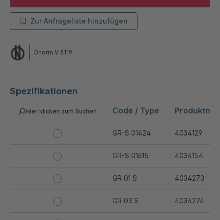
Zur Anfrageliste hinzufügen
Önorm V 5119
Spezifikationen
Code / Type
Produktnu
Hier klicken zum Suchen
GR-S 01424
4034129
GR-S 01615
4034154
GR 01 S
4034273
GR 03 S
4034274