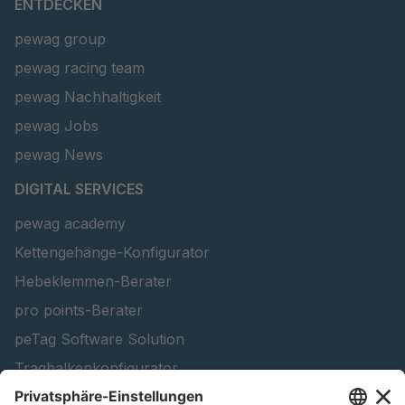
ENTDECKEN
pewag group
pewag racing team
pewag Nachhaltigkeit
pewag Jobs
pewag News
DIGITAL SERVICES
pewag academy
Kettengehänge-Konfigurator
Hebeklemmen-Berater
pro points-Berater
peTag Software Solution
Tragbalkenkonfigurator
Schneekettenkonfigurator - Firmenkunden