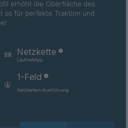
rofil erhöht die Oberfläche des
 so für perfekte Traktion und
036742
er
037043
037064
Netzkette
037376
Laufnetztyp
037484
1-Feld
037485
Netzketten-Ausführung
037533
037679
037791