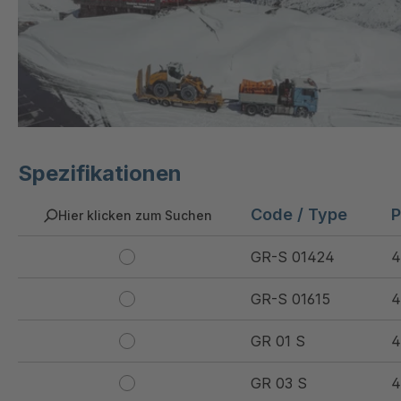
Spezifikationen
Code / Type
P
Hier klicken zum Suchen
GR-S 01424
4
GR-S 01615
4
GR 01 S
4
GR 03 S
4