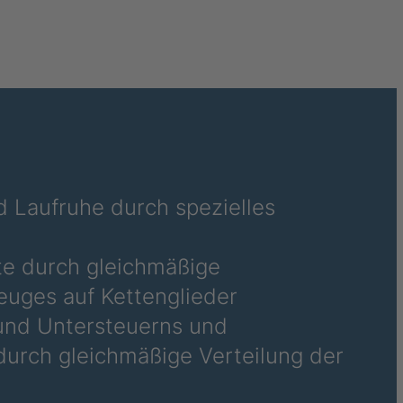
034927
034931
034932
16/70-20
035074
035107
 Laufruhe durch spezielles
035154
te durch gleichmäßige
035832
euges auf Kettenglieder
035833
 und Untersteuerns und
durch gleichmäßige Verteilung der
035879
035912