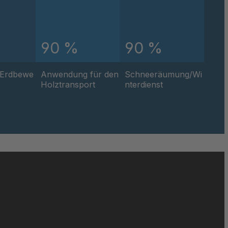
037864
037871
90 %
90 %
039150
/Erdbewe
Anwendung für den
Schneeräumung/Wi
039660
Holztransport
nterdienst
040068
041460
041707
041973
041995
042105