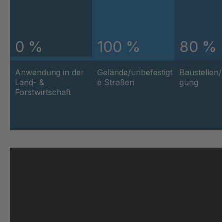
GR 01 S/B
4
GR 103 5 S
4
0 %
100 %
80 %
GR 05 S
4
Anwendung in der
Gelände/unbefestigt
Baustellen
GR 82 7 S
4
Land- &
e Straßen
gung
Forstwirtschaft
GR 81 S
4
GR-S 27523
4
GR 10 S/B
4
GR-S 29796
4
GR-S 29933
4
GR 109 5 S
4