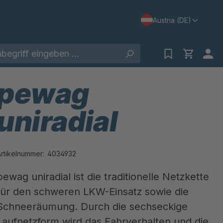
Austria (DE)
pewag
uniradial
Artikelnummer:
4034932
pewag uniradial ist die traditionelle Netzkette
für den schweren LKW-Einsatz sowie die
Schneeräumung. Durch die sechseckige
Laufnetzform wird das Fahrverhalten und die