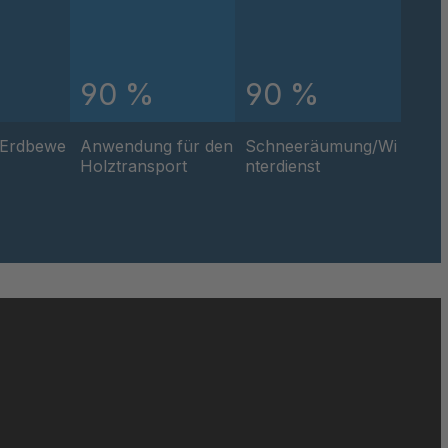
91
64
90 %
90 %
71
/Erdbewe
Anwendung für den
Schneeräumung/Wi
Holztransport
nterdienst
50
60
068
60
07
73