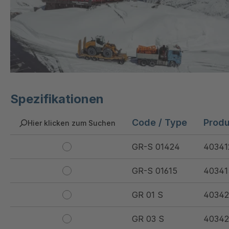
Spezifikationen
Code / Type
Prod
Hier klicken zum Suchen
GR-S 01424
40341
GR-S 01615
40341
GR 01 S
40342
GR 03 S
40342