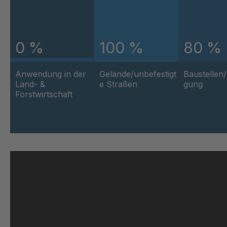
GR-S 12793
40377
GR 01 S/B
40378
0 %
100 %
80 %
GR 103 5 S
40378
Anwendung in der
Gelände/unbefestigt
Baustellen
Land- &
e Straßen
gung
GR 05 S
40391
Forstwirtschaft
GR 82 7 S
40396
GR 81 S
4040
GR-S 27523
40414
GR 10 S/B
40417
GR-S 29796
40419