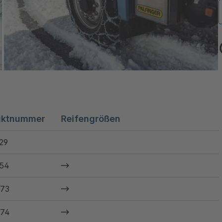
uktnummer
Reifengrößen
29
54
73
74