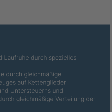
27
31
32
74
07
 Laufruhe durch spezielles
54
32
te durch gleichmäßige
euges auf Kettenglieder
33
 und Untersteuerns und
79
durch gleichmäßige Verteilung der
12