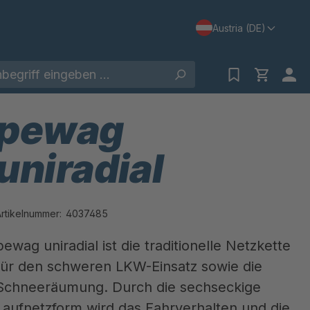
Austria (DE)
pewag
uniradial
Artikelnummer:
4037485
pewag uniradial ist die traditionelle Netzkette
für den schweren LKW-Einsatz sowie die
Schneeräumung. Durch die sechseckige
Laufnetzform wird das Fahrverhalten und die