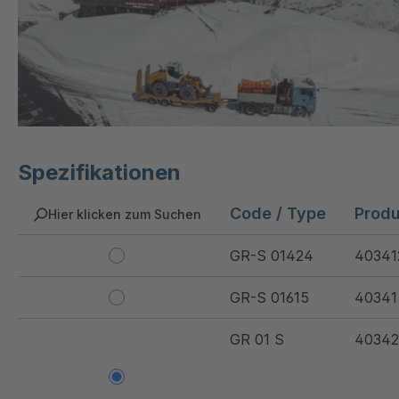
Spezifikationen
Code / Type
Prod
Hier klicken zum Suchen
GR-S 01424
40341
GR-S 01615
40341
GR 01 S
40342