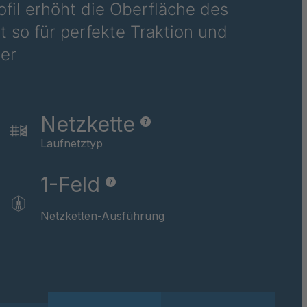
rofil erhöht die Oberfläche des
79
 so für perfekte Traktion und
12
er
42
43
Netzkette
64
Laufnetztyp
76
1-Feld
484
Netzketten-Ausführung
85
33
79