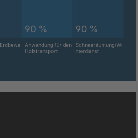
91
64
90 %
90 %
71
/Erdbewe
Anwendung für den
Schneeräumung/Wi
Holztransport
nterdienst
50
60
068
60
07
73