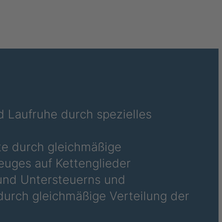
23
27
31
32
 Laufruhe durch spezielles
74
07
te durch gleichmäßige
54
euges auf Kettenglieder
 und Untersteuerns und
32
durch gleichmäßige Verteilung der
33