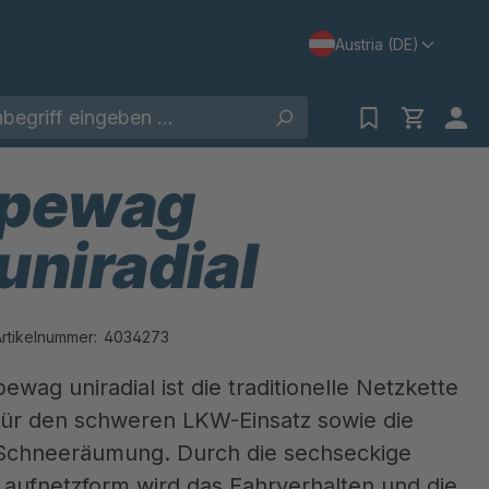
Austria (DE)
pewag
uniradial
Artikelnummer:
4034273
pewag uniradial ist die traditionelle Netzkette
für den schweren LKW-Einsatz sowie die
Schneeräumung. Durch die sechseckige
Laufnetzform wird das Fahrverhalten und die