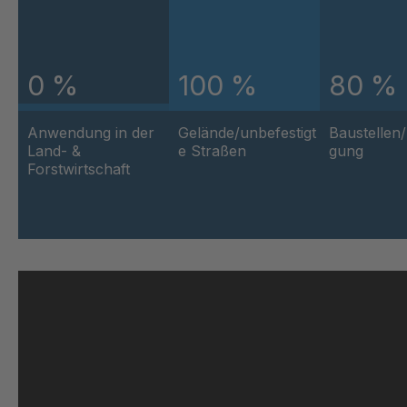
GR-S 12793
40377
GR 01 S/B
40378
0 %
100 %
80 %
GR 103 5 S
40378
Anwendung in der
Gelände/unbefestigt
Baustellen
Land- &
e Straßen
gung
GR 05 S
40391
Forstwirtschaft
GR 82 7 S
40396
GR 81 S
4040
GR-S 27523
40414
GR 10 S/B
40417
GR-S 29796
40419