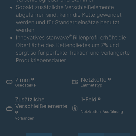
GR 154 7 SED
4040585
Sobald zusätzliche Verschleißelemente
abgefahren sind, kann die Kette gewendet
GR-SED
4040995
werden und für Standardeinsätze benutzt
24275
werden
GR-SED 29471
4041859
®
Innovatives starwave
Rillenprofil erhöht die
Oberfläche des Kettengliedes um 7% und
GR 87 SED
4041976
sorgt so für perfekte Traktion und verlängerte
Produktlebensdauer
GR 148 7 SED
4041977
GR-SED
4041978
7 mm
Netzkette
29863
Gliedstärke
Laufnetztyp
GR-SED/B
4042270
Zusätzliche
1-Feld
31481
Verschleißelemente
Netzketten-Ausführung
GR-SED 31631
4042294
vorhanden
GR-SED 32012
4042377