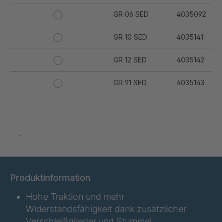
GR 06 SED
4035092
GR 10 SED
4035141
GR 12 SED
4035142
GR 91 SED
4035143
GR 94 SED
4035144
GR 97 SED
4035145
.
GR-SED
4035147
04925
Produktinformation
GR 05 SED
4036374
Hohe Traktion und mehr
GR 79 5 SED
4039742
Widerstandsfähigkeit dank zusätzlicher
Verschleißglieder und Stummel