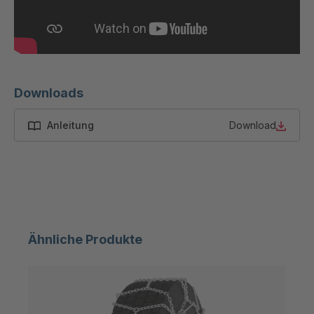
50880
GR-SED
4047867
54087
GR-SED
4048891
58785
Downloads
GR-SED
4048907
Anleitung
Download
58826
GR-SED 61373
4049674
GR-SED
4049816
62264
GR-SED 63188
4050019
Ähnliche Produkte
GR 103 5 SED
4050690
GR 89 SED
4050886