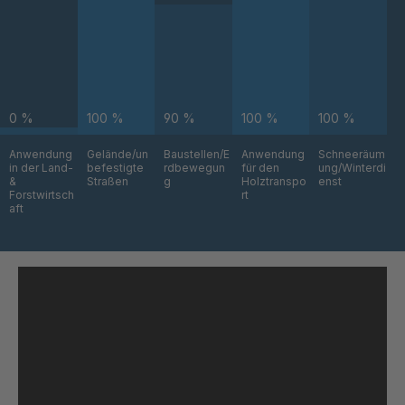
GR 93 7 SED
4042864
GR 99 7
4045877
SED/B
GR-SED
4046162
0 %
100 %
90 %
100 %
100 %
43720
Anwendung
Gelände/un
Baustellen/E
Anwendung
Schneeräum
in der Land-
befestigte
rdbewegun
für den
ung/Winterdi
GR-SED
4046479
&
Straßen
g
Holztranspo
enst
45220
Forstwirtsch
rt
aft
GR-SED
4046622
45796
GR-SED
4046793
46841
GR-SED
4046824
46980
GR-SED
4047434