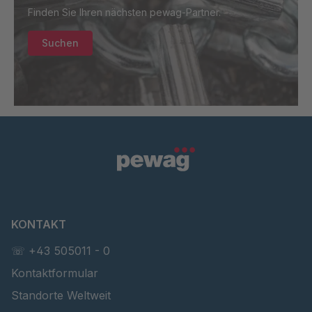
Finden Sie Ihren nächsten pewag-Partner.
GR-SED
4105904
67085
Suchen
GR-SED 16893
4127690
KONTAKT
☏ +43 505011 - 0
Kontaktformular
Standorte Weltweit