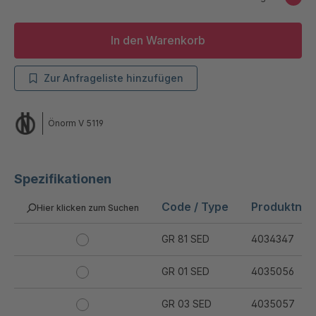
In den Warenkorb
Zur Anfrageliste hinzufügen
Önorm V 5119
Spezifikationen
Code / Type
Produktnu
Hier klicken zum Suchen
GR 81 SED
4034347
GR 01 SED
4035056
GR 03 SED
4035057