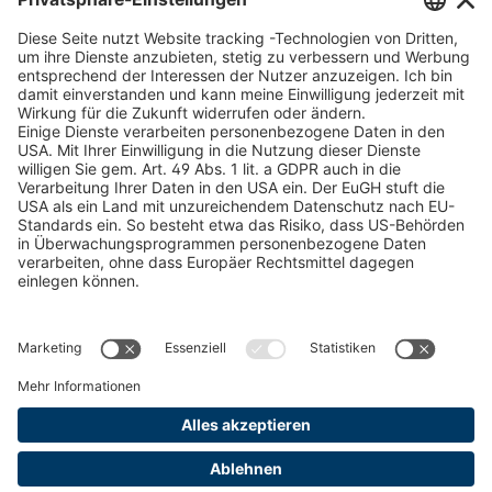
Schneekettenkonfigurator - Firmenkunden
Schneekettenkonfigurator - Privatkunden
Forstprodukt finden
Kataloge
RECHTLICHE INFORMATIONEN
Zertifikate
Bildnutzungsvereinbarung
AGB
Datenschutz
Cookie Management
Impressum