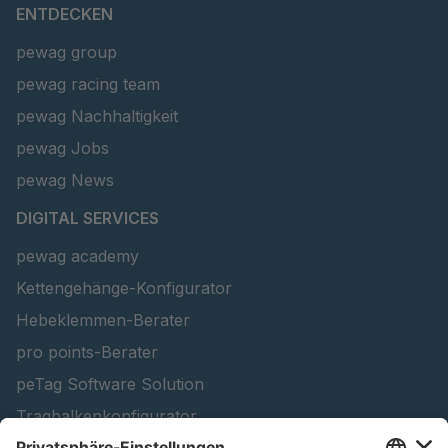
ENTDECKEN
pewag group
pewag racing team
pewag Nachhaltigkeit
pewag Jobs
pewag News
DIGITAL SERVICES
pewag academy
Kettengehänge-Konfigurator
Hebeklemmen-Berater
pro points-Berater
peTag Software Solution
Tragbalkenkonfigurator